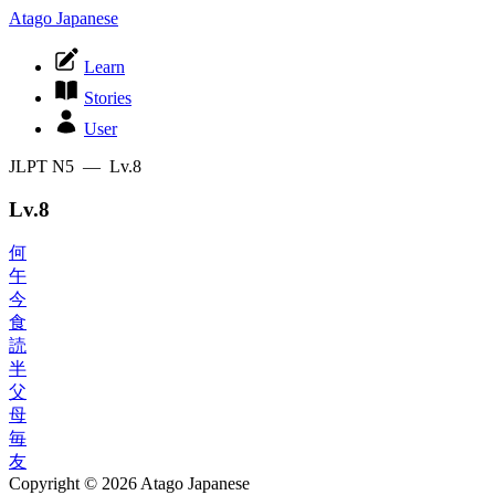
Atago Japanese
Learn
Stories
User
JLPT N5 — Lv.8
Lv.8
何
午
今
食
読
半
父
母
毎
友
Copyright © 2026 Atago Japanese