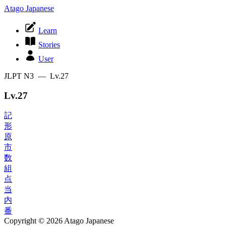
Atago Japanese
Learn
Stories
User
JLPT N3 — Lv.27
Lv.27
記
形
原
市
数
組
点
当
内
番
Copyright © 2026 Atago Japanese