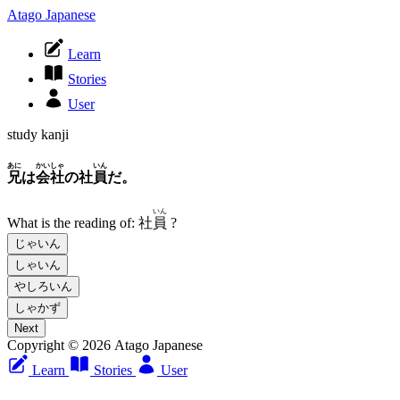
Atago Japanese
Learn
Stories
User
study kanji
あに
かいしゃ
いん
兄
は
会社
の社
員
だ。
いん
What is the reading of:
社
員
?
じゃいん
しゃいん
やしろいん
しゃかず
Next
Copyright © 2026 Atago Japanese
Learn
Stories
User