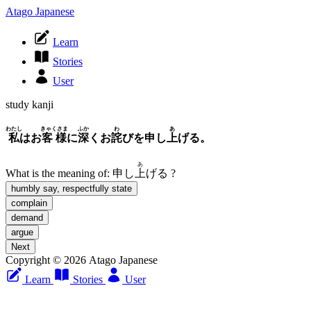
Atago Japanese
Learn
Stories
User
study kanji
わたし
きゃくさま
ふか
わ
あ
私
はお
客様
に
深
くお
詫
びを申し
上
げる。
あ
What is the meaning of:
申し
上
げる
?
humbly say, respectfully state
complain
demand
argue
Next
Copyright © 2026 Atago Japanese
Learn
Stories
User