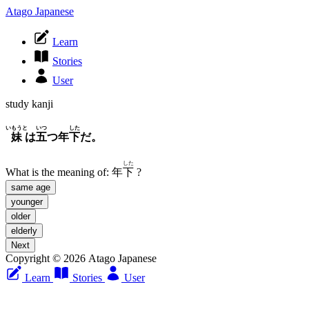
Atago Japanese
Learn
Stories
User
study kanji
いもうと
いつ
した
妹
は
五
つ年
下
だ。
した
What is the meaning of:
年
下
?
same age
younger
older
elderly
Next
Copyright © 2026 Atago Japanese
Learn
Stories
User