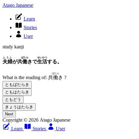
Atago Japanese
Learn
Stories
User
study kanji
ふうふ
ばたら
せいかつ
夫婦
が共
働
きで
生活
する。
ばたら
What is the reading of:
共
働
き
?
ともばたらき
ともはたらき
ともどう
きょうはたらき
Next
Copyright © 2026 Atago Japanese
Learn
Stories
User