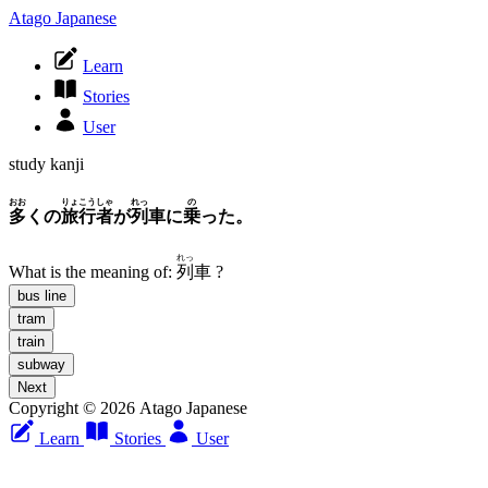
Atago Japanese
Learn
Stories
User
study kanji
おお
りょこうしゃ
れっ
の
多
くの
旅行者
が
列
車に
乗
った。
れっ
What is the meaning of:
列
車
?
bus line
tram
train
subway
Next
Copyright © 2026 Atago Japanese
Learn
Stories
User