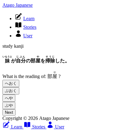
Atago Japanese
Learn
Stories
User
study kanji
いもうと
じぶん
や
そうじ
妹
が
自分
の部
屋
を
掃除
した。
や
What is the reading of:
部
屋
?
へおく
ぶおく
へや
ぶや
Next
Copyright © 2026 Atago Japanese
Learn
Stories
User