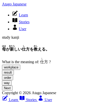
Atago Japanese
Learn
Stories
User
study kanji
はは
あたら
し
おし
母
が
新
しい
仕
方を
教
える。
し
What is the meaning of:
仕
方
?
workplace
result
order
way
Next
Copyright © 2026 Atago Japanese
Learn
Stories
User