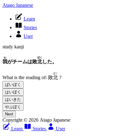
Atago Japanese
Learn
Stories
User
study kanji
わ
ぼく
我
がチームは敗
北
した。
ぼく
What is the reading of:
敗
北
?
ばいぼく
はいぼく
はいきた
やぶぼく
Next
Copyright © 2026 Atago Japanese
Learn
Stories
User