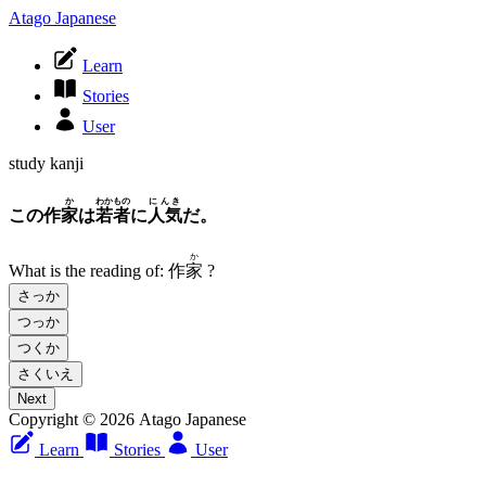
Atago Japanese
Learn
Stories
User
study kanji
か
わかもの
にんき
この作
家
は
若者
に
人気
だ。
か
What is the reading of:
作
家
?
さっか
つっか
つくか
さくいえ
Next
Copyright © 2026 Atago Japanese
Learn
Stories
User