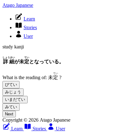
Atago Japanese
Learn
Stories
User
study kanji
しょうさい
てい
詳細
が未
定
となっている。
てい
What is the reading of:
未
定
?
びてい
みじょう
いまだてい
みてい
Next
Copyright © 2026 Atago Japanese
Learn
Stories
User