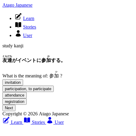
Atago Japanese
Learn
Stories
User
study kanji
ともだち
か
友達
がイベントに参
加
する。
か
What is the meaning of:
参
加
?
invitation
participation, to participate
attendance
registration
Next
Copyright © 2026 Atago Japanese
Learn
Stories
User