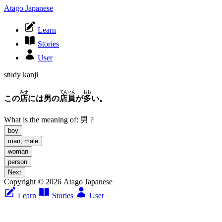
Atago Japanese
Learn
Stories
User
study kanji
みせ
てんいん
おお
この
店
には男の
店員
が
多
い。
What is the meaning of:
男
?
boy
man, male
woman
person
Next
Copyright © 2026 Atago Japanese
Learn
Stories
User