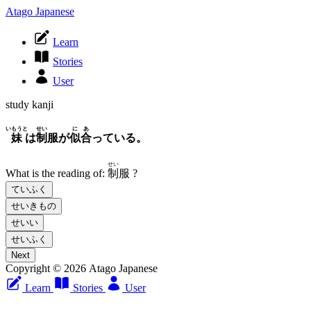
Atago Japanese
Learn
Stories
User
study kanji
いもうと
せい
にあ
妹
は
制
服が
似合
っている。
せい
What is the reading of:
制
服
?
ていふく
せいきもの
せいい
せいふく
Next
Copyright © 2026 Atago Japanese
Learn
Stories
User