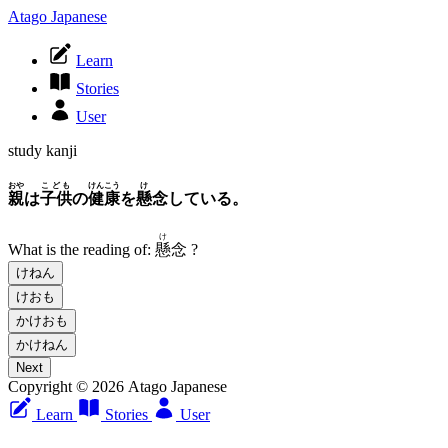
Atago Japanese
Learn
Stories
User
study kanji
おや
こども
けんこう
け
親
は
子供
の
健康
を
懸
念している。
け
What is the reading of:
懸
念
?
けねん
けおも
かけおも
かけねん
Next
Copyright © 2026 Atago Japanese
Learn
Stories
User