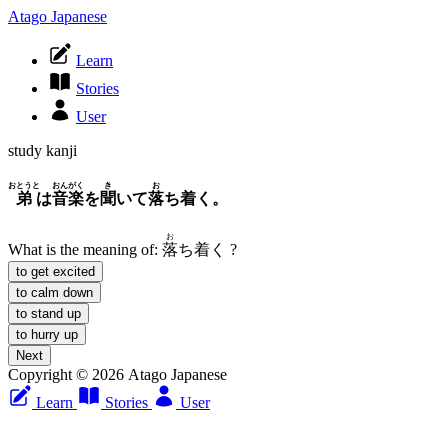
Atago Japanese
Learn
Stories
User
study kanji
おとうと
おんがく
き
お
弟
は
音楽
を
聞
いて
落
ち着く。
お
What is the meaning of:
落
ち着く
?
to get excited
to calm down
to stand up
to hurry up
Next
Copyright © 2026 Atago Japanese
Learn
Stories
User