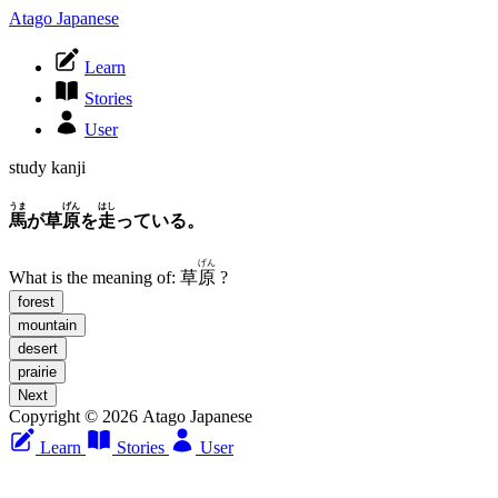
Atago Japanese
Learn
Stories
User
study kanji
うま
げん
はし
馬
が草
原
を
走
っている。
げん
What is the meaning of:
草
原
?
forest
mountain
desert
prairie
Next
Copyright © 2026 Atago Japanese
Learn
Stories
User